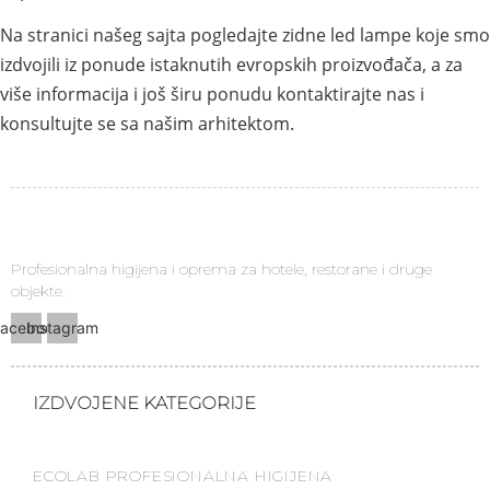
Na stranici našeg sajta pogledajte zidne led lampe koje smo
izdvojili iz ponude istaknutih evropskih proizvođača, a za
više informacija i još širu ponudu kontaktirajte nas i
konsultujte se sa našim arhitektom.
Profesionalna higijena i oprema za hotele, restorane i druge
objekte.
acebook
Instagram
IZDVOJENE KATEGORIJE
ECOLAB PROFESIONALNA HIGIJENA