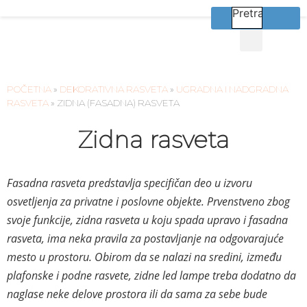
Skočite
Pretraga
Pret
na
sadržaj
ECOLAB PROFESIONALNA HIGIJENA
HORECA OPREMA
POČETNA
»
DEKORATIVNA RASVETA
»
UGRADNA I NADGRADNA
RASVETA
»
ZIDNA (FASADNA) RASVETA
Zidna rasveta
Fasadna rasveta predstavlja specifičan deo u izvoru
osvetljenja za privatne i poslovne objekte. Prvenstveno zbog
svoje funkcije, zidna rasveta u koju spada upravo i fasadna
rasveta, ima neka pravila za postavljanje na odgovarajuće
mesto u prostoru. Obirom da se nalazi na sredini, između
plafonske i podne rasvete, zidne led lampe treba dodatno da
naglase neke delove prostora ili da sama za sebe bude