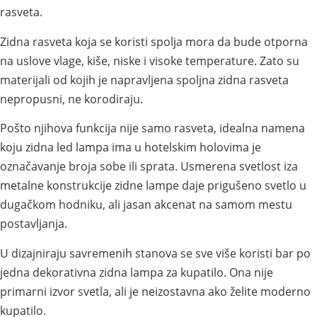
rasveta.
Zidna rasveta koja se koristi spolja mora da bude otporna
na uslove vlage, kiše, niske i visoke temperature. Zato su
materijali od kojih je napravljena spoljna zidna rasveta
nepropusni, ne korodiraju.
Pošto njihova funkcija nije samo rasveta, idealna namena
koju zidna led lampa ima u hotelskim holovima je
označavanje broja sobe ili sprata. Usmerena svetlost iza
metalne konstrukcije zidne lampe daje prigušeno svetlo u
dugačkom hodniku, ali jasan akcenat na samom mestu
postavljanja.
U dizajniraju savremenih stanova se sve više koristi bar po
jedna dekorativna zidna lampa za kupatilo. Ona nije
primarni izvor svetla, ali je neizostavna ako želite moderno
kupatilo.