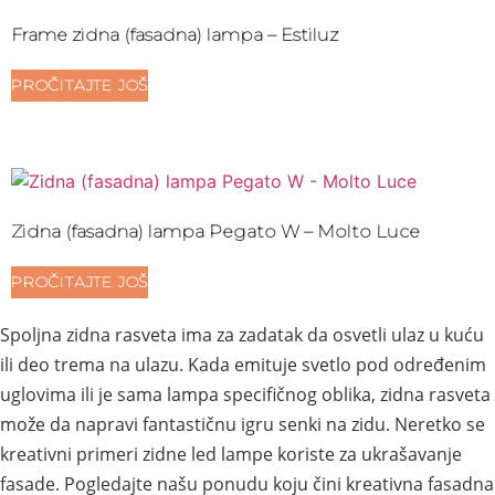
Frame zidna (fasadna) lampa – Estiluz
PROČITAJTE JOŠ
Zidna (fasadna) lampa Pegato W – Molto Luce
PROČITAJTE JOŠ
Spoljna zidna rasveta ima za zadatak da osvetli ulaz u kuću
ili deo trema na ulazu. Kada emituje svetlo pod određenim
uglovima ili je sama lampa specifičnog oblika, zidna rasveta
može da napravi fantastičnu igru senki na zidu. Neretko se
kreativni primeri zidne led lampe koriste za ukrašavanje
fasade. Pogledajte našu ponudu koju čini kreativna fasadna